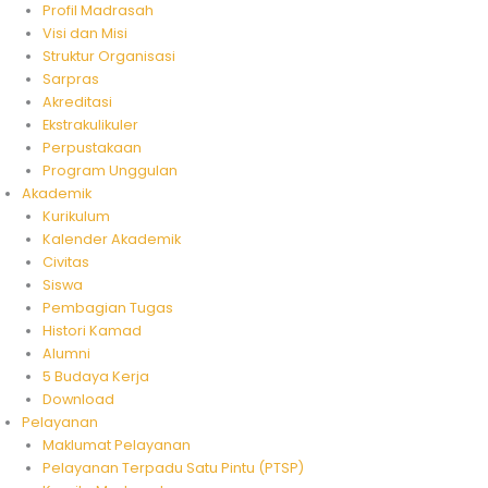
Profil Madrasah
Visi dan Misi
Struktur Organisasi
Sarpras
Akreditasi
Ekstrakulikuler
Perpustakaan
Program Unggulan
Akademik
Kurikulum
Kalender Akademik
Civitas
Siswa
Pembagian Tugas
Histori Kamad
Alumni
5 Budaya Kerja
Download
Pelayanan
Maklumat Pelayanan
Pelayanan Terpadu Satu Pintu (PTSP)