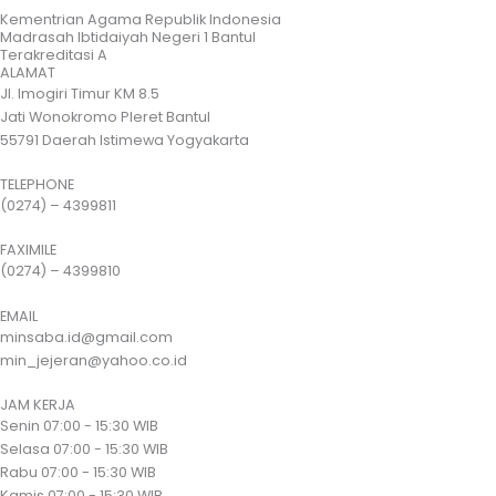
Kementrian Agama Republik Indonesia
Madrasah Ibtidaiyah Negeri 1 Bantul
Terakreditasi A
ALAMAT
Jl. Imogiri Timur KM 8.5
Jati Wonokromo Pleret Bantul
55791 Daerah Istimewa Yogyakarta
TELEPHONE
(0274) – 4399811
FAXIMILE
(0274) – 4399810
EMAIL
minsaba.id@gmail.com
min_jejeran@yahoo.co.id
JAM KERJA
Senin
07:00 - 15:30 WIB
Selasa
07:00 - 15:30 WIB
Rabu
07:00 - 15:30 WIB
Kamis
07:00 - 15:30 WIB