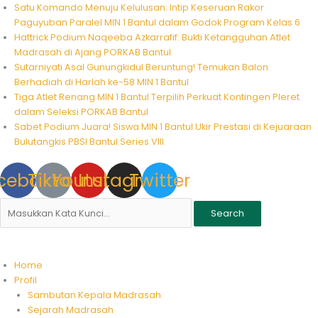
Skip
Satu Komando Menuju Kelulusan: Intip Keseruan Rakor
to
Paguyuban Paralel MIN 1 Bantul dalam Godok Program Kelas 6
content
Hattrick Podium Naqeeba Azkarrafif: Bukti Ketangguhan Atlet
Madrasah di Ajang PORKAB Bantul
Sutarniyati Asal Gunungkidul Beruntung! Temukan Balon
Berhadiah di Harlah ke-58 MIN 1 Bantul
Tiga Atlet Renang MIN 1 Bantul Terpilih Perkuat Kontingen Pleret
dalam Seleksi PORKAB Bantul
Sabet Podium Juara! Siswa MIN 1 Bantul Ukir Prestasi di Kejuaraan
Bulutangkis PBSI Bantul Series VIII
cebook
Tiktok
Youtube
Instagram
Twitter
Search
Home
Profil
Sambutan Kepala Madrasah
Sejarah Madrasah