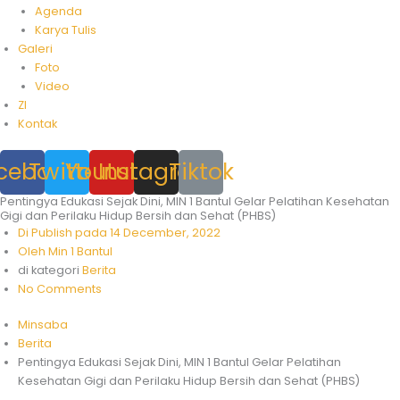
Agenda
Karya Tulis
Galeri
Foto
Video
ZI
Kontak
cebook
Twitter
Youtube
Instagram
Tiktok
Pentingya Edukasi Sejak Dini, MIN 1 Bantul Gelar Pelatihan Kesehatan
Gigi dan Perilaku Hidup Bersih dan Sehat (PHBS)
Di Publish pada
14 December, 2022
Oleh
Min 1 Bantul
di kategori
Berita
No Comments
Minsaba
Berita
Pentingya Edukasi Sejak Dini, MIN 1 Bantul Gelar Pelatihan
Kesehatan Gigi dan Perilaku Hidup Bersih dan Sehat (PHBS)