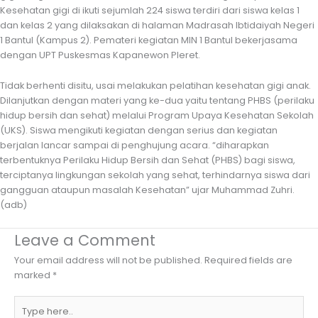
Kesehatan gigi di ikuti sejumlah 224 siswa terdiri dari siswa kelas 1
dan kelas 2 yang dilaksakan di halaman Madrasah Ibtidaiyah Negeri
1 Bantul (Kampus 2). Pemateri kegiatan MIN 1 Bantul bekerjasama
dengan UPT Puskesmas Kapanewon Pleret.
Tidak berhenti disitu, usai melakukan pelatihan kesehatan gigi anak.
Dilanjutkan dengan materi yang ke-dua yaitu tentang PHBS (perilaku
hidup bersih dan sehat) melalui Program Upaya Kesehatan Sekolah
(UKS). Siswa mengikuti kegiatan dengan serius dan kegiatan
berjalan lancar sampai di penghujung acara. “diharapkan
terbentuknya Perilaku Hidup Bersih dan Sehat (PHBS) bagi siswa,
terciptanya lingkungan sekolah yang sehat, terhindarnya siswa dari
gangguan ataupun masalah Kesehatan” ujar Muhammad Zuhri.
(adb)
Leave a Comment
Your email address will not be published.
Required fields are
marked
*
Type
here..