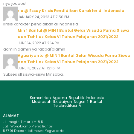
nya joooos!
rio @ Essay Krisis Pendidikan Karakter di Indonesia
JANUARY 24, 2023 AT 7:50 PM
krisis karakter pendidikan di indonesia
Min 1 Bantul @ MIN 1 Bantul Gelar Wisuda Purna Siswa
dan Tahfidz Kelas VI Tahun Pelajaran 2021/2022
JUNE 14, 2022 AT 2:14 PM
aamiin aamiin ya rabbal'alamin
Agusriyanto @ MIN 1 Bantul Gelar Wisuda Purna Siswa
dan Tahfidz Kelas VI Tahun Pelajaran 2021/2022
JUNE 13, 2022 AT 12:16 PM
Sukses sll siswa-siswi Minsaba...
Kementrian Agama Republik Indonesia
Madrasah Ibtidaiyah Negeri 1 Bantul
Terakreditasi A
ALAMAT
Jl. Imogiri Timur KM 8.5
Jati Wonokromo Pleret Bantul
55791 Daerah Istimewa Yogyakarta