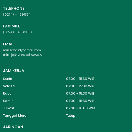
TELEPHONE
(0274) – 4399811
FAXIMILE
(0274) – 4399810
EMAIL
minsaba.id@gmail.com
min_jejeran@yahoo.co.id
JAM KERJA
Senin
07:00 - 15:30 WIB
Selasa
07:00 - 15:30 WIB
Rabu
07:00 - 15:30 WIB
Kamis
07:00 - 15:30 WIB
Jum'at
07:00 - 16:00 WIB
Tanggal Merah
Tutup
JARINGAN