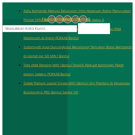
Skip
to
Satu Komando Menuju Kelulusan: Intip Keseruan Rakor Paguyuban
content
Facebook
Tiktok
Youtube
Instagram
Twitter
Paralel MIN 1 Bantul dalam Godok Program Kelas 6
Search
Hattrick Podium Naqeeba Azkarrafif: Bukti Ketangguhan Atlet
Madrasah di Ajang PORKAB Bantul
Sutarniyati Asal Gunungkidul Beruntung! Temukan Balon Berhadiah
di Harlah ke-58 MIN 1 Bantul
Tiga Atlet Renang MIN 1 Bantul Terpilih Perkuat Kontingen Pleret
dalam Seleksi PORKAB Bantul
Sabet Podium Juara! Siswa MIN 1 Bantul Ukir Prestasi di Kejuaraan
Bulutangkis PBSI Bantul Series VIII