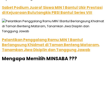
Sabet Podium Juara! Siswa MIN 1 Bantul Ukir Prestasi
di Kejuaraan Bulutangkis PBSI Bantul Series VIII
Pelantikan Penggalang Ramu MIN 1 Bantul
Berlangsung Khidmat di Taman Benteng Mataram,
Tanamkan Jiwa Disiplin dan Tanggung Jawab
Mengapa Memilih MINSABA ???
Minsaba merupakan sekolah/madrasah dengan
basis religious (agama), modern. Selain itu minsaba
memiliki lokasi yang strategis, sarana prasarana
yang memadai, kegiatan ekstrakurikuler melimpah,
prestasi dan tentunya terakreditasi A.