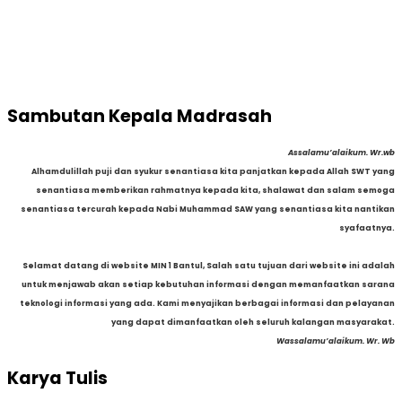
Sambutan Kepala Madrasah
Assalamu’alaikum. Wr.wb
Alhamdulillah puji dan syukur senantiasa kita panjatkan kepada Allah SWT yang
senantiasa memberikan rahmatnya kepada kita, shalawat dan salam semoga
senantiasa tercurah kepada Nabi Muhammad SAW yang senantiasa kita nantikan
syafaatnya.
Selamat datang di website MIN 1 Bantul, Salah satu tujuan dari website ini adalah
untuk menjawab akan setiap kebutuhan informasi dengan memanfaatkan sarana
teknologi informasi yang ada. Kami menyajikan berbagai informasi dan pelayanan
yang dapat dimanfaatkan oleh seluruh kalangan masyarakat.
Wassalamu’alaikum. Wr. Wb
Karya Tulis