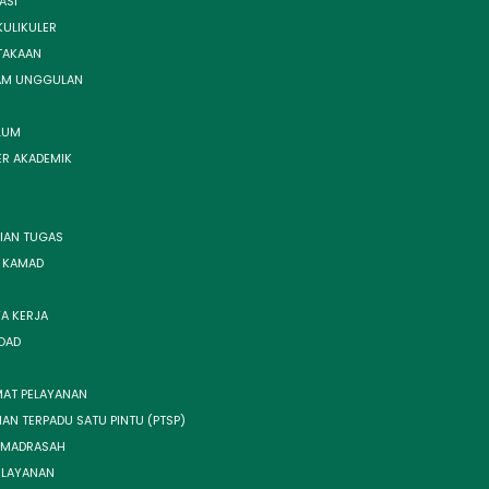
ASI
KULIKULER
TAKAAN
AM UNGGULAN
LUM
ER AKADEMIK
IAN TUGAS
I KAMAD
A KERJA
OAD
AT PELAYANAN
AN TERPADU SATU PINTU (PTSP)
 MADRASAH
 LAYANAN