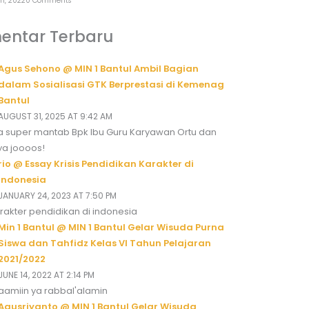
h, 2022
0 Comments
entar Terbaru
Agus Sehono @ MIN 1 Bantul Ambil Bagian
dalam Sosialisasi GTK Berprestasi di Kemenag
Bantul
AUGUST 31, 2025 AT 9:42 AM
 super mantab Bpk Ibu Guru Karyawan Ortu dan
ya joooos!
rio @ Essay Krisis Pendidikan Karakter di
Indonesia
JANUARY 24, 2023 AT 7:50 PM
karakter pendidikan di indonesia
Min 1 Bantul @ MIN 1 Bantul Gelar Wisuda Purna
Siswa dan Tahfidz Kelas VI Tahun Pelajaran
2021/2022
JUNE 14, 2022 AT 2:14 PM
aamiin ya rabbal'alamin
Agusriyanto @ MIN 1 Bantul Gelar Wisuda