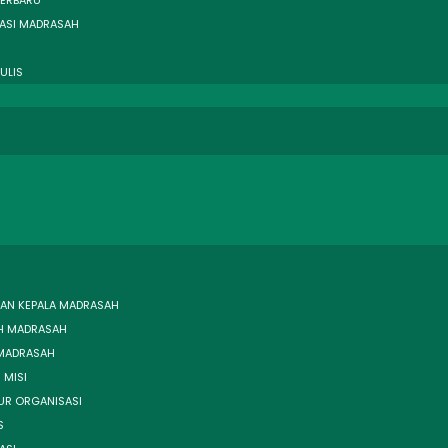
TERBARU
ASI MADRASAH
ULIS
AN KEPALA MADRASAH
H MADRASAH
 MADRASAH
 MISI
UR ORGANISASI
S