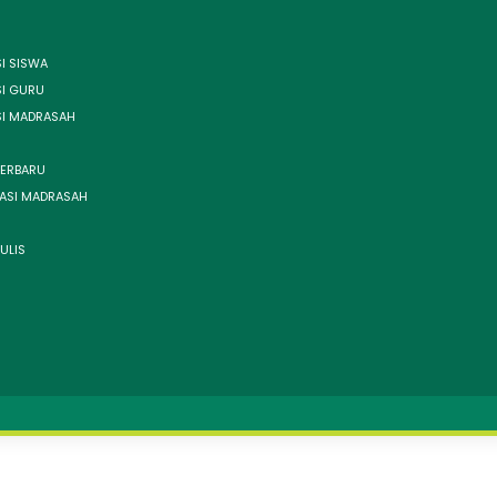
I SISWA
SI GURU
SI MADRASAH
TERBARU
ASI MADRASAH
ULIS