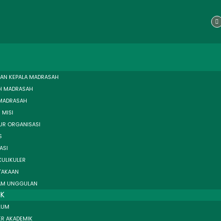
F
a
c
e
b
o
o
k
AN KEPALA MADRASAH
H MADRASAH
 MADRASAH
 MISI
UR ORGANISASI
S
ASI
KULIKULER
TAKAAN
AM UNGGULAN
IK
LUM
ER AKADEMIK