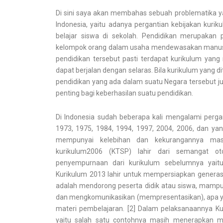
Di sini saya akan membahas sebuah problematika ya
Indonesia, yaitu adanya pergantian kebijakan kuri
belajar siswa di sekolah. Pendidikan merupakan
kelompok orang dalam usaha mendewasakan manusia
pendidikan tersebut pasti terdapat kurikulum yan
dapat berjalan dengan selaras. Bila kurikulum yang 
pendidikan yang ada dalam suatu Negara tersebut j
penting bagi keberhasilan suatu pendidikan.
Di Indonesia sudah beberapa kali mengalami pergan
1973, 1975, 1984, 1994, 1997, 2004, 2006, dan yan
mempunyai kelebihan dan kekurangannya masi
kurikulum2006 (KTSP) lahir dari semangat 
penyempurnaan dari kurikulum sebelumnya yaitu
Kurikulum 2013 lahir untuk mempersiapkan generas
adalah mendorong peserta didik atau siswa, mampu 
dan mengkomunikasikan (mempresentasikan), apa y
materi pembelajaran. [2] Dalam pelaksanaannya K
yaitu salah satu contohnya masih menerapkan mo