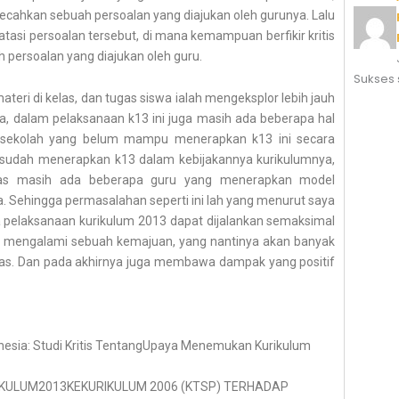
ahkan sebuah persoalan yang diajukan oleh gurunya. Lalu
tasi persoalan tersebut, di mana kemampuan berfikir kritis
persoalan yang diajukan oleh guru.
Sukses s
teri di kelas, dan tugas siswa ialah mengeksplor lebih jauh
a, dalam pelaksanaan k13 ini juga masih ada beberapa hal
at sekolah yang belum mampu menerapkan k13 ini secara
g sudah menerapkan k13 dalam kebijakannya kurikulumnya,
las masih ada beberapa guru yang menerapkan model
. Sehingga permasalahan seperti ini lah yang menurut saya
bila pelaksanaan kurikulum 2013 dapat dijalankan semaksimal
n mengalami sebuah kemajuan, yang nantinya akan banyak
tas. Dan pada akhirnya juga membawa dampak yang positif
nesia: Studi Kritis TentangUpaya Menemukan Kurikulum
URIKULUM2013KEKURIKULUM 2006 (KTSP) TERHADAP