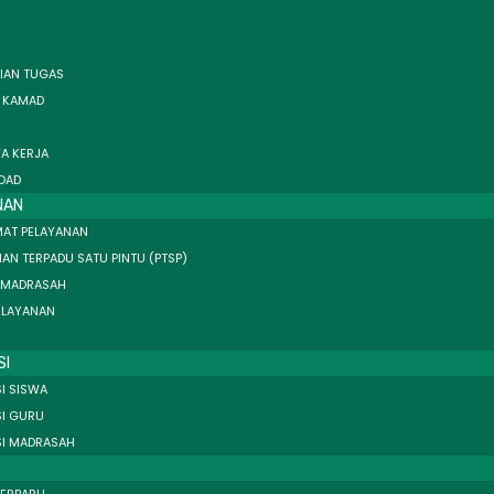
IAN TUGAS
I KAMAD
A KERJA
OAD
NAN
AT PELAYANAN
AN TERPADU SATU PINTU (PTSP)
 MADRASAH
 LAYANAN
SI
I SISWA
SI GURU
SI MADRASAH