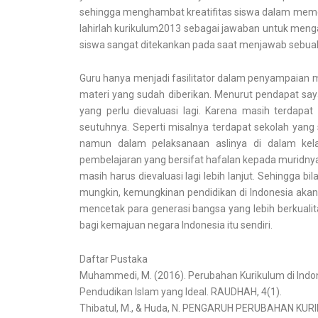
sehingga menghambat kreatifitas siswa dalam memec
lahirlah kurikulum2013 sebagai jawaban untuk menga
siswa sangat ditekankan pada saat menjawab sebuah 
Guru hanya menjadi fasilitator dalam penyampaian ma
materi yang sudah diberikan. Menurut pendapat say
yang perlu dievaluasi lagi. Karena masih terdap
seutuhnya. Seperti misalnya terdapat sekolah yan
namun dalam pelaksanaan aslinya di dalam ke
pembelajaran yang bersifat hafalan kepada muridnya
masih harus dievaluasi lagi lebih lanjut. Sehingga 
mungkin, kemungkinan pendidikan di Indonesia aka
mencetak para generasi bangsa yang lebih berkuali
bagi kemajuan negara Indonesia itu sendiri.
Daftar Pustaka
Muhammedi, M. (2016). Perubahan Kurikulum di Indo
Pendudikan Islam yang Ideal. RAUDHAH, 4(1).
Thibatul, M., & Huda, N. PENGARUH PERUBAHAN K