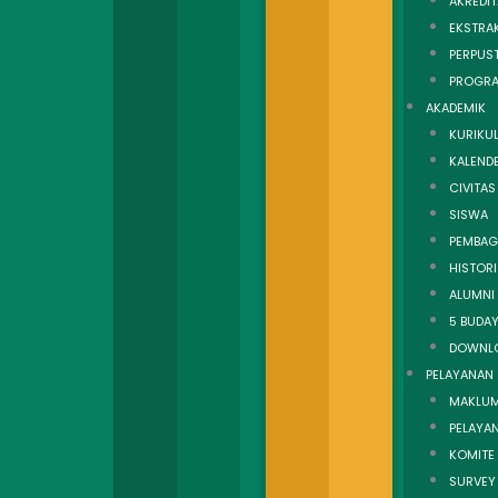
AKREDIT
EKSTRA
PERPUS
PROGR
AKADEMIK
KURIKU
KALEND
CIVITAS
SISWA
PEMBAG
HISTOR
ALUMNI
5 BUDAY
DOWNL
PELAYANAN
MAKLUM
PELAYAN
KOMITE
SURVEY