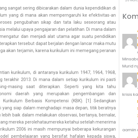
26 Marc
ng sangat sering dibicarakan dalam dunia kependidikan di
Kom
kulum yang di mana akan memperngaruhi ke efektivitas-an
 proses pengubahan sikap dan tata laku seseorang atau
 melalui upaya pengajaran dan pelatihan. Di mana dalam
g mengatur dan menjadi alat utama agar suatu pendidikan
diterapkan tersebut dapat berjalan dengan lancar maka mutu
uga akan terjamin, karena kurikulum ini memegang peranan
Minsaba
Murid n
tian kurikulum, di antaranya kurikulum 1947, 1964, 1968,
g terakhir 2013. Di mana dalam setiap kurikulum ini pasti
ng-masing saat diterapkan. Seperti yang kita tahu
otonomi daerah yang merupakan pengembangan dan
krisis 
 Kurikulum Berbasis Kompetensi (KBK). [1] Sedangkan
i yang siap dalam menghadapi masa depan, titik beratnya
lebih baik dalam melakukan observasi, bertanya, bernalar,
ang mereka perolehataumereka ketahui setelah menerima
urikulum 2006 ini masih mempunyai beberapa kekurangan
aamiin 
del pembelajaran yang bersifat hafalan kepada siswa,