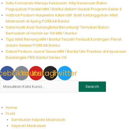
Skip
Satu Komando Menuju Kelulusan: Intip Keseruan Rakor
to
Paguyuban Paralel MIN 1 Bantul dalam Godok Program Kelas 6
content
Hattrick Podium Naqeeba Azkarrafif: Bukti Ketangguhan Atlet
Madrasah di Ajang PORKAB Bantul
Sutarniyati Asal Gunungkidul Beruntung! Temukan Balon
Berhadiah di Harlah ke-58 MIN 1 Bantul
Tiga Atlet Renang MIN 1 Bantul Terpilih Perkuat Kontingen Pleret
dalam Seleksi PORKAB Bantul
Sabet Podium Juara! Siswa MIN 1 Bantul Ukir Prestasi di Kejuaraan
Bulutangkis PBSI Bantul Series VIII
cebook
Tiktok
Youtube
Instagram
Twitter
Search
Home
Profil
Sambutan Kepala Madrasah
Sejarah Madrasah