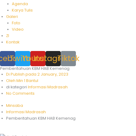
Agenda
Karya Tulis
Galeri
Foto
Video
ZI
Kontak
cebook
Twitter
Youtube
Instagram
Tiktok
Pemberitahuan KBM HAB Kemenag
Di Publish pada
2 January, 2023
Oleh
Min 1 Bantul
di kategori
Informasi Madrasah
No Comments
Minsaba
Informasi Madrasah
Pemberitahuan KBM HAB Kemenag