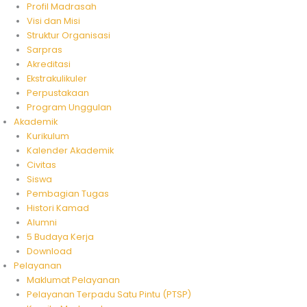
Profil Madrasah
Visi dan Misi
Struktur Organisasi
Sarpras
Akreditasi
Ekstrakulikuler
Perpustakaan
Program Unggulan
Akademik
Kurikulum
Kalender Akademik
Civitas
Siswa
Pembagian Tugas
Histori Kamad
Alumni
5 Budaya Kerja
Download
Pelayanan
Maklumat Pelayanan
Pelayanan Terpadu Satu Pintu (PTSP)