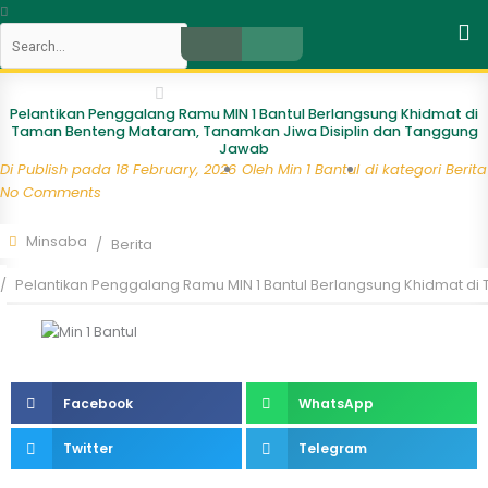
Skip
Search
to
content
Close
Pelantikan Penggalang Ramu MIN 1 Bantul Berlangsung Khidmat di
Taman Benteng Mataram, Tanamkan Jiwa Disiplin dan Tanggung
Jawab
Di Publish pada
18 February, 2026
Oleh
Min 1 Bantul
di kategori
Berita
No Comments
Minsaba
Berita
Pelantikan Penggalang Ramu MIN 1 Bantul Berlangsung Khidmat d
Facebook
WhatsApp
Twitter
Telegram