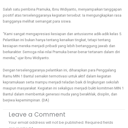
Salah satu pembina Pramuka, Ibnu Widiyanto, menyampaikan tanggapan
positif atas terselenggaranya kegiatan tersebut. Ia mengungkapkan rasa
bangganya melihat semangat para siswa.
“Kami sangat mengapresiasi kesiapan dan antusiasme adik-adik kelas 5.
Pelantikan ini bukan hanya tentang kenaikan tingkat, tetapi tentang
kesiapan mereka menjadi pribadi yang lebih bertanggung jawab dan
berkarakter. Semoga nilai-nilai Pramuka benar-benar tertanam dalam diri
mereka,” ujar Ibnu Widiyanto.
Dengan terselenggaranya pelantikan ini, diharapkan para Penggalang
Ramu MIN 1 Bantul semakin termotivasi untuk aktif dalam kegiatan
kepramukaan serta mampu menjadi teladan baik di lingkungan sekolah
maupun masyarakat. Kegiatan ini sekaligus menjadi bukti komitmen MIN 1
Bantul dalam membentuk generasi muda yang berakhlak, disiplin, dan
berjiwa kepemimpinan. (DA)
Leave a Comment
Your email address will not be published.
Required fields