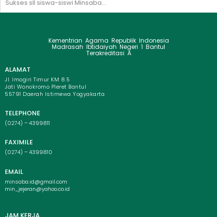
Sukses sll siswa-siswi Minsaba...
Kementrian Agama Republik Indonesia
Madrasah Ibtidaiyah Negeri 1 Bantul
Terakreditasi A
ALAMAT
Jl. Imogiri Timur KM 8.5
Jati Wonokromo Pleret Bantul
55791 Daerah Istimewa Yogyakarta
TELEPHONE
(0274) – 4399811
FAXIMILE
(0274) – 4399810
EMAIL
minsaba.id@gmail.com
min_jejeran@yahoo.co.id
JAM KERJA