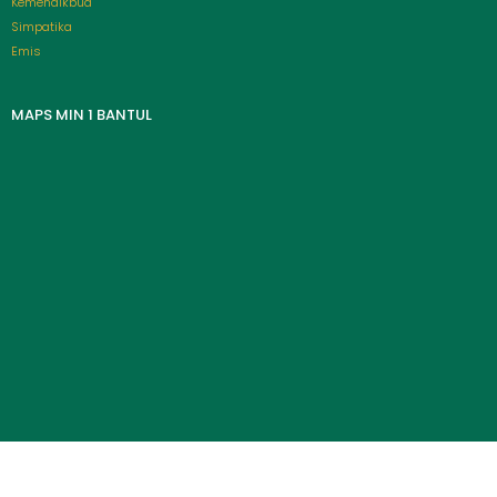
Kemendikbud
Simpatika
Emis
MAPS MIN 1 BANTUL