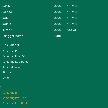
Senin
07:00 - 15:30 WIB
Selasa
07:00 - 15:30 WIB
Rabu
07:00 - 15:30 WIB
Kamis
07:00 - 15:30 WIB
Jum'at
07:00 - 16:00 WIB
Tanggal Merah
Tutup
JARINGAN
Menu
Kemenag RI
Kemenag Prov. DIY
Kemenag Kab. Bantul
Kemendikbud
Simpatika
Emis
Kemenag RI
Kemenag Prov. DIY
Kemenag Kab. Bantul