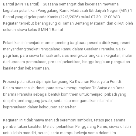
Bantul (MIN 1 Bantul)– Suasana semangat dan keceriaan mewarnai
kegiatan pelantikan Penggalang Ramu Madrasah Ibtidaiyah Negeri (MIN) 1
Bantul yang digelar pada Kamis (12/2/2026) pukul 07.30–12.00 WIB.
Kegiatan tersebut berlangsung di Taman Benteng Mataram dan diikuti oleh
seluruh siswa kelas 5 MIN 1 Bantul.
Pelantikan ini menjadi momen penting bagi para peserta didik yang resmi
menyandang tingkat Penggalang Ramu dalam Gerakan Pramuka. Sejak
pagi hari, para siswa tampak antusias mengikuti rangkaian kegiatan, mulai
dari upacara pembukaan, prosesi pelantikan, hingga kegiatan penguatan
karakter dan kebersamaan.
Prosesi pelantikan dipimpin langsung Ka Kwarran Pleret yaitu Ponidi.
Dalam suasana khidmat, para siswa mengucapkan Tri Satya dan Dasa
Dharma Pramuka sebagai bentuk komitmen untuk menjadi pribadi yang
disiplin, bertanggung jawab, serta siap mengamalkan nilai-nilai
kepramukaan dalam kehidupan sehari-hari.
Kegiatan ini tidak hanya menjadi seremoni simbolis, tetapi juga sarana
pembentukan karakter. Melalui pelantikan Penggalang Ramu, siswa dilatih
untuk lebih mandiri, berani, serta mampu bekerja sama dalam tim.