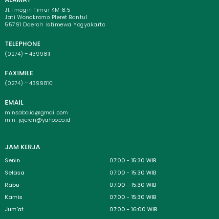
Jl. Imogiri Timur KM 8.5
Jati Wonokromo Pleret Bantul
55791 Daerah Istimewa Yogyakarta
TELEPHONE
(0274) – 4399811
FAXIMILE
(0274) – 4399810
EMAIL
minsaba.id@gmail.com
min_jejeran@yahoo.co.id
JAM KERJA
Senin
07:00 - 15:30 WIB
Selasa
07:00 - 15:30 WIB
Rabu
07:00 - 15:30 WIB
Kamis
07:00 - 15:30 WIB
Jum'at
07:00 - 16:00 WIB