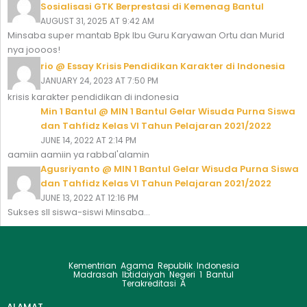
Sosialisasi GTK Berprestasi di Kemenag Bantul
AUGUST 31, 2025 AT 9:42 AM
Minsaba super mantab Bpk Ibu Guru Karyawan Ortu dan Murid
nya joooos!
rio @ Essay Krisis Pendidikan Karakter di Indonesia
JANUARY 24, 2023 AT 7:50 PM
krisis karakter pendidikan di indonesia
Min 1 Bantul @ MIN 1 Bantul Gelar Wisuda Purna Siswa
dan Tahfidz Kelas VI Tahun Pelajaran 2021/2022
JUNE 14, 2022 AT 2:14 PM
aamiin aamiin ya rabbal'alamin
Agusriyanto @ MIN 1 Bantul Gelar Wisuda Purna Siswa
dan Tahfidz Kelas VI Tahun Pelajaran 2021/2022
JUNE 13, 2022 AT 12:16 PM
Sukses sll siswa-siswi Minsaba...
Kementrian Agama Republik Indonesia
Madrasah Ibtidaiyah Negeri 1 Bantul
Terakreditasi A
ALAMAT