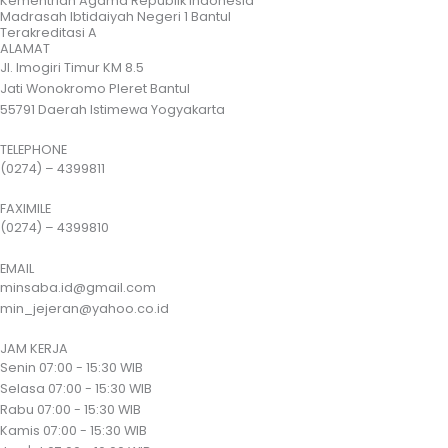
Kementrian Agama Republik Indonesia
Madrasah Ibtidaiyah Negeri 1 Bantul
Terakreditasi A
ALAMAT
Jl. Imogiri Timur KM 8.5
Jati Wonokromo Pleret Bantul
55791 Daerah Istimewa Yogyakarta
TELEPHONE
(0274) – 4399811
FAXIMILE
(0274) – 4399810
EMAIL
minsaba.id@gmail.com
min_jejeran@yahoo.co.id
JAM KERJA
Senin
07:00 - 15:30 WIB
Selasa
07:00 - 15:30 WIB
Rabu
07:00 - 15:30 WIB
Kamis
07:00 - 15:30 WIB