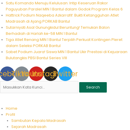
Skip
Satu Komando Menuju Kelulusan: Intip Keseruan Rakor
to
Paguyuban Paralel MIN 1 Bantul dalam Godok Program Kelas 6
content
Hattrick Podium Naqeeba Azkarrafif: Bukti Ketangguhan Atlet
Madrasah di Ajang PORKAB Bantul
Sutarniyati Asal Gunungkidul Beruntung! Temukan Balon
Berhadiah di Harlah ke-58 MIN 1 Bantul
Tiga Atlet Renang MIN 1 Bantul Terpilih Perkuat Kontingen Pleret
dalam Seleksi PORKAB Bantul
Sabet Podium Juara! Siswa MIN 1 Bantul Ukir Prestasi di Kejuaraan
Bulutangkis PBSI Bantul Series VIII
cebook
Tiktok
Youtube
Instagram
Twitter
Search
Home
Profil
Sambutan Kepala Madrasah
Sejarah Madrasah