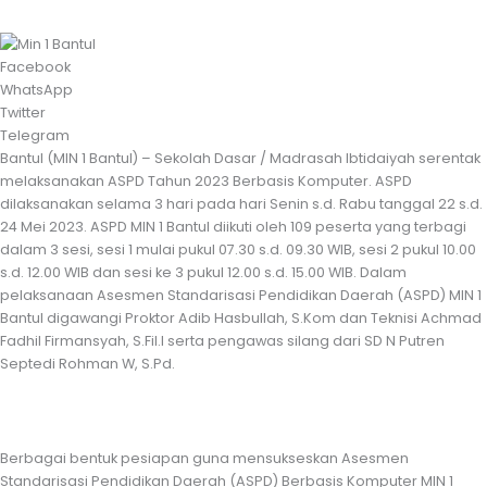
Facebook
WhatsApp
Twitter
Telegram
Bantul (MIN 1 Bantul) – Sekolah Dasar / Madrasah Ibtidaiyah serentak
melaksanakan ASPD Tahun 2023 Berbasis Komputer. ASPD
dilaksanakan selama 3 hari pada hari Senin s.d. Rabu tanggal 22 s.d.
24 Mei 2023. ASPD MIN 1 Bantul diikuti oleh 109 peserta yang terbagi
dalam 3 sesi, sesi 1 mulai pukul 07.30 s.d. 09.30 WIB, sesi 2 pukul 10.00
s.d. 12.00 WIB dan sesi ke 3 pukul 12.00 s.d. 15.00 WIB. Dalam
pelaksanaan Asesmen Standarisasi Pendidikan Daerah (ASPD) MIN 1
Bantul digawangi Proktor Adib Hasbullah, S.Kom dan Teknisi Achmad
Fadhil Firmansyah, S.Fil.I serta pengawas silang dari SD N Putren
Septedi Rohman W, S.Pd.
Berbagai bentuk pesiapan guna mensukseskan Asesmen
Standarisasi Pendidikan Daerah (ASPD) Berbasis Komputer MIN 1