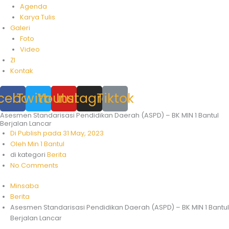
Agenda
Karya Tulis
Galeri
Foto
Video
ZI
Kontak
cebook
Twitter
Youtube
Instagram
Tiktok
Asesmen Standarisasi Pendidikan Daerah (ASPD) – BK MIN 1 Bantul
Berjalan Lancar
Di Publish pada
31 May, 2023
Oleh
Min 1 Bantul
di kategori
Berita
No Comments
Minsaba
Berita
Asesmen Standarisasi Pendidikan Daerah (ASPD) – BK MIN 1 Bantul
Berjalan Lancar