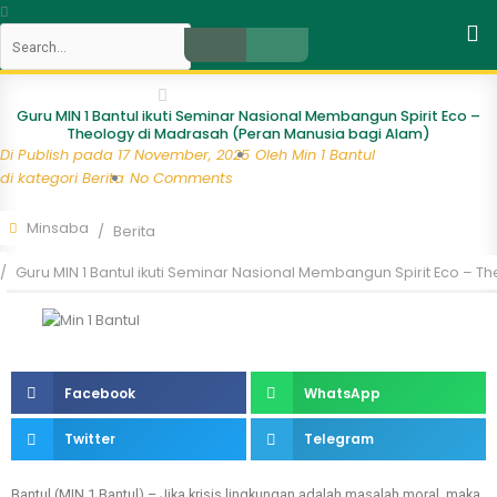
Skip
Search
to
content
Close
Guru MIN 1 Bantul ikuti Seminar Nasional Membangun Spirit Eco –
Theology di Madrasah (Peran Manusia bagi Alam)
Di Publish pada
17 November, 2025
Oleh
Min 1 Bantul
di kategori
Berita
No Comments
Minsaba
Berita
Guru MIN 1 Bantul ikuti Seminar Nasional Membangun Spirit Eco – 
Facebook
WhatsApp
Twitter
Telegram
Bantul (MIN 1 Bantul) – Jika krisis lingkungan adalah masalah moral, maka