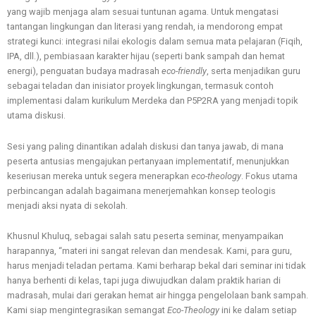
yang wajib menjaga alam sesuai tuntunan agama. Untuk mengatasi
tantangan lingkungan dan literasi yang rendah, ia mendorong empat
strategi kunci: integrasi nilai ekologis dalam semua mata pelajaran (Fiqih,
IPA, dll.), pembiasaan karakter hijau (seperti bank sampah dan hemat
energi), penguatan budaya madrasah
eco-friendly
, serta menjadikan guru
sebagai teladan dan inisiator proyek lingkungan, termasuk contoh
implementasi dalam kurikulum Merdeka dan P5P2RA yang menjadi topik
utama diskusi.
Sesi yang paling dinantikan adalah diskusi dan tanya jawab, di mana
peserta antusias mengajukan pertanyaan implementatif, menunjukkan
keseriusan mereka untuk segera menerapkan
eco-theology
. Fokus utama
perbincangan adalah bagaimana menerjemahkan konsep teologis
menjadi aksi nyata di sekolah.
Khusnul Khuluq, sebagai salah satu peserta seminar, menyampaikan
harapannya, “materi ini sangat relevan dan mendesak. Kami, para guru,
harus menjadi teladan pertama. Kami berharap bekal dari seminar ini tidak
hanya berhenti di kelas, tapi juga diwujudkan dalam praktik harian di
madrasah, mulai dari gerakan hemat air hingga pengelolaan bank sampah.
Kami siap mengintegrasikan semangat
Eco-Theology
ini ke dalam setiap