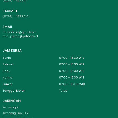
(0274) – 4399811
FAXIMILE
(0274) – 4399810
EMAIL
minsaba.id@gmail.com
min_jejeran@yahoo.co.id
JAM KERJA
Senin
07:00 - 15:30 WIB
Selasa
07:00 - 15:30 WIB
Rabu
07:00 - 15:30 WIB
Kamis
07:00 - 15:30 WIB
Jum'at
07:00 - 16:00 WIB
Tanggal Merah
Tutup
JARINGAN
Menu
Kemenag RI
Kemenag Prov. DIY