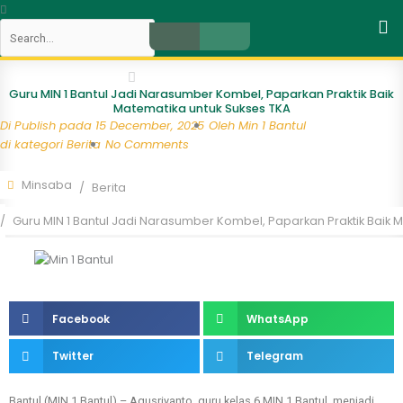
Skip
Search
to
content
Close
Guru MIN 1 Bantul Jadi Narasumber Kombel, Paparkan Praktik Baik
Matematika untuk Sukses TKA
Di Publish pada
15 December, 2025
Oleh
Min 1 Bantul
di kategori
Berita
No Comments
Minsaba
Berita
Guru MIN 1 Bantul Jadi Narasumber Kombel, Paparkan Praktik Baik 
Facebook
WhatsApp
Twitter
Telegram
Bantul (MIN 1 Bantul) – Agusriyanto, guru kelas 6 MIN 1 Bantul, menjadi