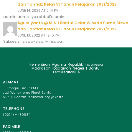
dan Tahfidz Kelas VI Tahun Pelajaran 2021/2022
JUNE 14, 2022 AT 2:14 PM
aamiin aamiin ya rabbal'alamin
Agusriyanto @ MIN 1 Bantul Gelar Wisuda Purna Siswa
dan Tahfidz Kelas VI Tahun Pelajaran 2021/2022
JUNE 13, 2022 AT 12:16 PM
Sukses sll siswa-siswi Minsaba...
Kementrian Agama Republik Indonesia
Madrasah Ibtidaiyah Negeri 1 Bantul
Terakreditasi A
ALAMAT
Jl. Imogiri Timur KM 8.5
Jati Wonokromo Pleret Bantul
55791 Daerah Istimewa Yogyakarta
TELEPHONE
(0274) – 4399811
FAXIMILE