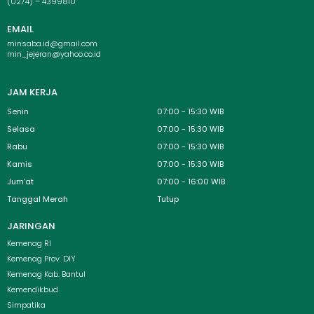
(0274) – 4399810
EMAIL
minsaba.id@gmail.com
min_jejeran@yahoo.co.id
JAM KERJA
Senin
07:00 - 15:30 WIB
Selasa
07:00 - 15:30 WIB
Rabu
07:00 - 15:30 WIB
Kamis
07:00 - 15:30 WIB
Jum'at
07:00 - 16:00 WIB
Tanggal Merah
Tutup
JARINGAN
Menu
Kemenag RI
Kemenag Prov. DIY
Kemenag Kab. Bantul
Kemendikbud
Simpatika