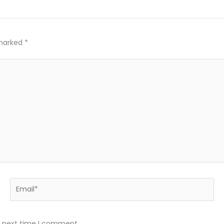
 marked
*
Email*
e next time I comment.