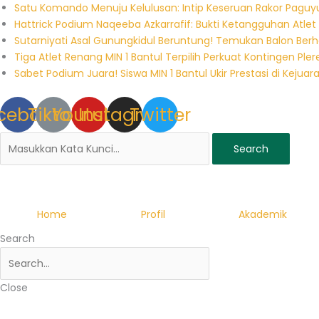
Skip
Satu Komando Menuju Kelulusan: Intip Keseruan Rakor Paguyu
to
Hattrick Podium Naqeeba Azkarrafif: Bukti Ketangguhan Atle
content
Sutarniyati Asal Gunungkidul Beruntung! Temukan Balon Berha
Tiga Atlet Renang MIN 1 Bantul Terpilih Perkuat Kontingen Ple
Sabet Podium Juara! Siswa MIN 1 Bantul Ukir Prestasi di Kejuara
cebook
Tiktok
Youtube
Instagram
Twitter
Search
Home
Profil
Akademik
Search
Close