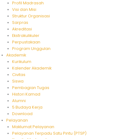
Profil Madrasah
Visi dan Misi
Struktur Organisasi
Sarpras
Akreditasi
Ekstrakulikuler
Perpustakaan
Program Unggulan
Akademik
Kurikulum
Kalender Akademik
Civitas
Siswa
Pembagian Tugas
Histori Kamad
Alumni
5 Budaya Kerja
Download
Pelayanan
Maklumat Pelayanan
Pelayanan Terpadu Satu Pintu (PTSP)