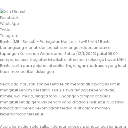
Facebook
WhatsApp
Twitter
Telegram
Bantul (MIN 1Bantul) – Peringatan Hari Lahir ke-58 MIN 1 Bantul
berlangsung meriah dan penuh semangat kebersamaan di
Lapangan Kelurahan Wonokromo, Sabtu (31/1/2026) pukul 06.00
sampai selesai. Kegiatan ini diikuti oleh seluruh keluarga besar MIN 1
Bantul serta para pejabat di sekitar lingkungan madrasah yang turut
hadir memberikan dukungan.
Sejak pagi hari, ratusan peserta telah memadati lapangan untuk
mengikuti senam bersama. Guru, siswa, tenaga kependidikan,
komite, wali murid, hingga tamu undangan tampak antusias
mengikuti setiap gerakan senam yang dipandu instruktur. Suasana
hangat dan penuh kekompakan terasa kuat dalam momen
kebersamaan tersebut.
Acara kemudian dilanjutkan dengan prosesi pemotongan tumpeng