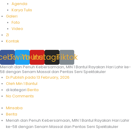
Agenda
Karya Tulis
Galeri
Foto
Video
ZI
Kontak
cebook
Twitter
Youtube
Instagram
Tiktok
Meriah dan Penuh Kebersamaan, MIN 1 Bantul Rayakan Hari Lahir ke-
58 dengan Senam Massal dan Pentas Seni Spektakuler
Di Publish pada
13 February, 2026
Oleh
Min 1 Bantul
di kategori
Berita
No Comments
Minsaba
Berita
Meriah dan Penuh Kebersamaan, MIN 1 Bantul Rayakan Hari Lahir
ke-58 dengan Senam Massal dan Pentas Seni Spektakuler