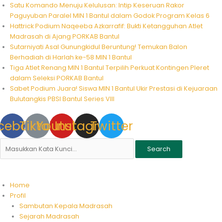
Skip
Satu Komando Menuju Kelulusan: Intip Keseruan Rakor
to
Paguyuban Paralel MIN 1 Bantul dalam Godok Program Kelas 6
content
Hattrick Podium Naqeeba Azkarrafif: Bukti Ketangguhan Atlet
Madrasah di Ajang PORKAB Bantul
Sutarniyati Asal Gunungkidul Beruntung! Temukan Balon
Berhadiah di Harlah ke-58 MIN 1 Bantul
Tiga Atlet Renang MIN 1 Bantul Terpilih Perkuat Kontingen Pleret
dalam Seleksi PORKAB Bantul
Sabet Podium Juara! Siswa MIN 1 Bantul Ukir Prestasi di Kejuaraan
Bulutangkis PBSI Bantul Series VIII
cebook
Tiktok
Youtube
Instagram
Twitter
Search
Home
Profil
Sambutan Kepala Madrasah
Sejarah Madrasah