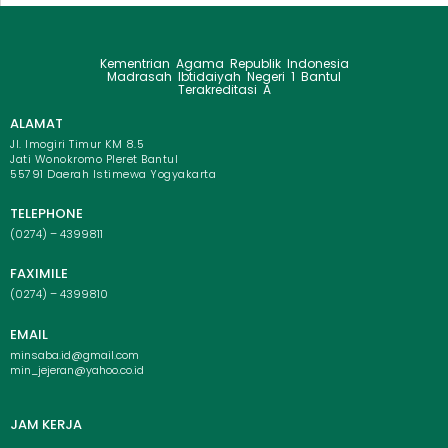
Kementrian Agama Republik Indonesia
Madrasah Ibtidaiyah Negeri 1 Bantul
Terakreditasi A
ALAMAT
Jl. Imogiri Timur KM 8.5
Jati Wonokromo Pleret Bantul
55791 Daerah Istimewa Yogyakarta
TELEPHONE
(0274) – 4399811
FAXIMILE
(0274) – 4399810
EMAIL
minsaba.id@gmail.com
min_jejeran@yahoo.co.id
JAM KERJA