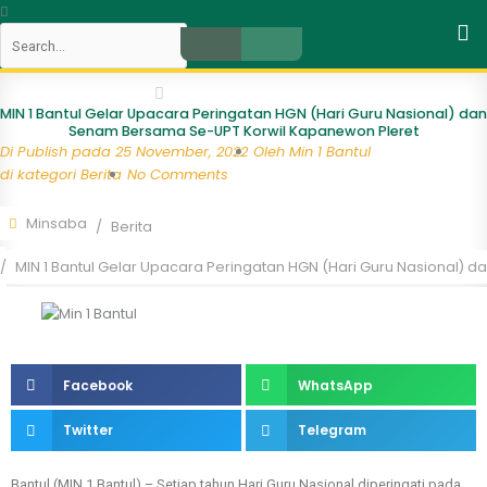
Skip
Search
to
content
Close
MIN 1 Bantul Gelar Upacara Peringatan HGN (Hari Guru Nasional) dan
Senam Bersama Se-UPT Korwil Kapanewon Pleret
Di Publish pada
25 November, 2022
Oleh
Min 1 Bantul
di kategori
Berita
No Comments
Minsaba
Berita
MIN 1 Bantul Gelar Upacara Peringatan HGN (Hari Guru Nasional)
Facebook
WhatsApp
Twitter
Telegram
Bantul (MIN 1 Bantul) – Setiap tahun Hari Guru Nasional diperingati pada