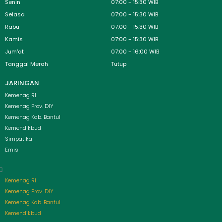
Senin
07:00 - 15:30 WIB
Selasa
07:00 - 15:30 WIB
Rabu
07:00 - 15:30 WIB
Kamis
07:00 - 15:30 WIB
Jum'at
07:00 - 16:00 WIB
Tanggal Merah
Tutup
JARINGAN
Menu
Kemenag RI
Kemenag Prov. DIY
Kemenag Kab. Bantul
Kemendikbud
Simpatika
Emis
Kemenag RI
Kemenag Prov. DIY
Kemenag Kab. Bantul
Kemendikbud