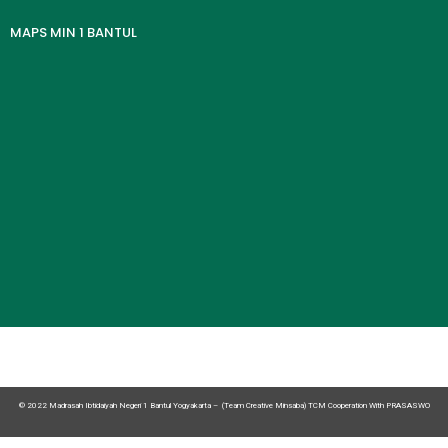
MAPS MIN 1 BANTUL
© 2022 Madrasah Ibtidaiyah Negeri 1 Bantul Yogyakarta – (Team Creative Minsaba) TCM Cooperation With
PRASASWO