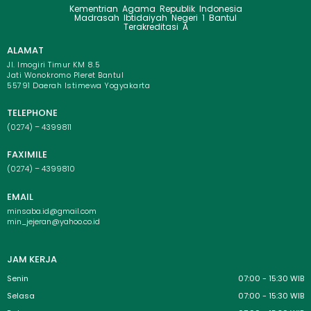
Kementrian Agama Republik Indonesia
Madrasah Ibtidaiyah Negeri 1 Bantul
Terakreditasi A
ALAMAT
Jl. Imogiri Timur KM 8.5
Jati Wonokromo Pleret Bantul
55791 Daerah Istimewa Yogyakarta
TELEPHONE
(0274) – 4399811
FAXIMILE
(0274) – 4399810
EMAIL
minsaba.id@gmail.com
min_jejeran@yahoo.co.id
JAM KERJA
Senin
07:00 - 15:30 WIB
Selasa
07:00 - 15:30 WIB