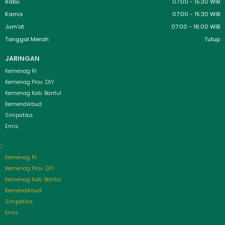
Rabu
07:00 - 15:30 WIB
Kamis
07:00 - 15:30 WIB
Jum'at
07:00 - 16:00 WIB
Tanggal Merah
Tutup
JARINGAN
Menu
Kemenag RI
Kemenag Prov. DIY
Kemenag Kab. Bantul
Kemendikbud
Simpatika
Emis
Kemenag RI
Kemenag Prov. DIY
Kemenag Kab. Bantul
Kemendikbud
Simpatika
Emis