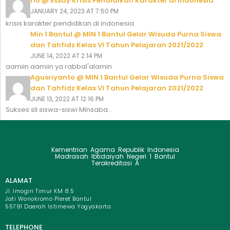
rio @ Essay Krisis Pendidikan Karakter di Indonesia
JANUARY 24, 2023 AT 7:50 PM
krisis karakter pendidikan di indonesia
Min 1 Bantul @ MIN 1 Bantul Gelar Wisuda Purna Siswa
dan Tahfidz Kelas VI Tahun Pelajaran 2021/2022
JUNE 14, 2022 AT 2:14 PM
aamiin aamiin ya rabbal'alamin
Agusriyanto @ MIN 1 Bantul Gelar Wisuda Purna Siswa
dan Tahfidz Kelas VI Tahun Pelajaran 2021/2022
JUNE 13, 2022 AT 12:16 PM
Sukses sll siswa-siswi Minsaba...
Kementrian Agama Republik Indonesia
Madrasah Ibtidaiyah Negeri 1 Bantul
Terakreditasi A
ALAMAT
Jl. Imogiri Timur KM 8.5
Jati Wonokromo Pleret Bantul
55791 Daerah Istimewa Yogyakarta
TELEPHONE