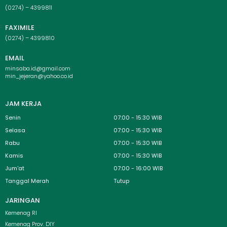
(0274) – 4399811
FAXIMILE
(0274) – 4399810
EMAIL
minsaba.id@gmail.com
min_jejeran@yahoo.co.id
JAM KERJA
Senin
07:00 - 15:30 WIB
Selasa
07:00 - 15:30 WIB
Rabu
07:00 - 15:30 WIB
Kamis
07:00 - 15:30 WIB
Jum'at
07:00 - 16:00 WIB
Tanggal Merah
Tutup
JARINGAN
Menu
Kemenag RI
Kemenag Prov. DIY