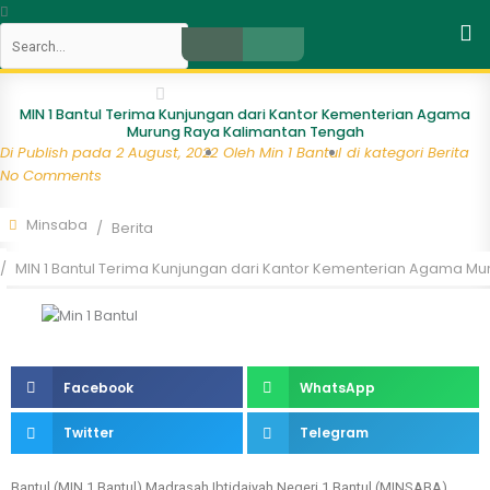
Skip
Search
to
content
Close
MIN 1 Bantul Terima Kunjungan dari Kantor Kementerian Agama
Murung Raya Kalimantan Tengah
Di Publish pada
2 August, 2022
Oleh
Min 1 Bantul
di kategori
Berita
No Comments
Minsaba
Berita
MIN 1 Bantul Terima Kunjungan dari Kantor Kementerian Agama M
Facebook
WhatsApp
Twitter
Telegram
Bantul (MIN 1 Bantul) Madrasah Ibtidaiyah Negeri 1 Bantul (MINSABA)