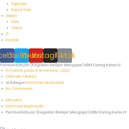
Agenda
Karya Tulis
Galeri
Foto
Video
ZI
Kontak
cebook
Twitter
Youtube
Instagram
Tiktok
Pemberitahuan (Kegiatan Belajar Mengajar) KBM Daring Kelas IV
Di Publish pada
8 November, 2022
Oleh
Min 1 Bantul
di kategori
Informasi Madrasah
No Comments
Minsaba
Informasi Madrasah
Pemberitahuan (Kegiatan Belajar Mengajar) KBM Daring Kelas IV