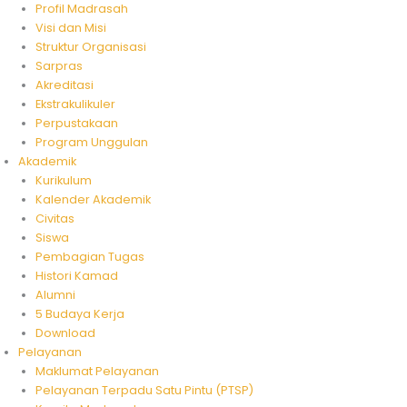
Profil Madrasah
Visi dan Misi
Struktur Organisasi
Sarpras
Akreditasi
Ekstrakulikuler
Perpustakaan
Program Unggulan
Akademik
Kurikulum
Kalender Akademik
Civitas
Siswa
Pembagian Tugas
Histori Kamad
Alumni
5 Budaya Kerja
Download
Pelayanan
Maklumat Pelayanan
Pelayanan Terpadu Satu Pintu (PTSP)