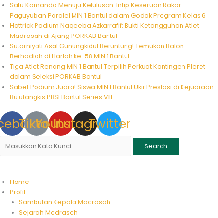
Skip
Satu Komando Menuju Kelulusan: Intip Keseruan Rakor
to
Paguyuban Paralel MIN 1 Bantul dalam Godok Program Kelas 6
content
Hattrick Podium Naqeeba Azkarrafif: Bukti Ketangguhan Atlet
Madrasah di Ajang PORKAB Bantul
Sutarniyati Asal Gunungkidul Beruntung! Temukan Balon
Berhadiah di Harlah ke-58 MIN 1 Bantul
Tiga Atlet Renang MIN 1 Bantul Terpilih Perkuat Kontingen Pleret
dalam Seleksi PORKAB Bantul
Sabet Podium Juara! Siswa MIN 1 Bantul Ukir Prestasi di Kejuaraan
Bulutangkis PBSI Bantul Series VIII
cebook
Tiktok
Youtube
Instagram
Twitter
Search
Home
Profil
Sambutan Kepala Madrasah
Sejarah Madrasah