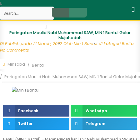
Skip
Search
to
content
Close
Peringatan Maulid Nabi Muhammad SAW, MIN 1 Bantul Gelar
Mujahadah
Di Publish pada
21 March, 2022
Oleh
Min 1 Bantul
di kategori
Berita
No Comments
Minsaba
Berita
Peringatan Maulid Nabi Muhammad SAW, MIN 1 Bantul Gelar Mujah
Facebook
WhatsApp
Twitter
Telegram
Bantul (MIN 1 Bantul) – Memperingati hari lahir Nabi Muhammad SAW, atau