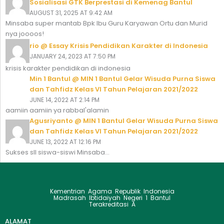
Sosialisasi GTK Berprestasi di Kemenag Bantul
AUGUST 31, 2025 AT 9:42 AM
Minsaba super mantab Bpk Ibu Guru Karyawan Ortu dan Murid
nya joooos!
rio @ Essay Krisis Pendidikan Karakter di Indonesia
JANUARY 24, 2023 AT 7:50 PM
krisis karakter pendidikan di indonesia
Min 1 Bantul @ MIN 1 Bantul Gelar Wisuda Purna Siswa
dan Tahfidz Kelas VI Tahun Pelajaran 2021/2022
JUNE 14, 2022 AT 2:14 PM
aamiin aamiin ya rabbal'alamin
Agusriyanto @ MIN 1 Bantul Gelar Wisuda Purna Siswa
dan Tahfidz Kelas VI Tahun Pelajaran 2021/2022
JUNE 13, 2022 AT 12:16 PM
Sukses sll siswa-siswi Minsaba...
Kementrian Agama Republik Indonesia
Madrasah Ibtidaiyah Negeri 1 Bantul
Terakreditasi A
ALAMAT