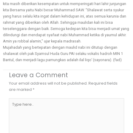
kita masih diberikan kesempatan untuk memperingati hari lahir junjungan
kita Bersama yaitu Nabi besar Muhammad SAW. “Shalawat serta syukur
yang harus selalu kita ingat dalam kehidupan ini, atas semua karunia dan
rahmat yang diberikan oleh Allah. Sehingga maulidan kali ini bisa
terselenggara dengan baik. Semoga kedepan kita bisa menjadi umat yang
dilindungi dan mendapat syafaat nabi Muhammad ketika di yaumul akhir.
Amin ya robbal alamin,” ujar kepala madrasah.
Mujahadah yang bertepatan dengan maulid nabi ini ditutup dengan
shalawat oleh pak Syamsul Huda Guru PAI selaku vokalis hadroh MIN 1
Bantul, dan menjadi lagu pamungkas adalah ilal liqo’ (sayonara). (fad)
Leave a Comment
Your email address will not be published.
Required fields
are marked
*
Type
here..