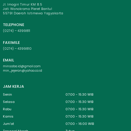
Jl. Imogiri Timur KM 8.5
Jati Wonokromo Pleret Bantul
55791 Daerah Istimewa Yogyakarta
TELEPHONE
(0274) – 4399811
FAXIMILE
(0274) – 4399810
EMAIL
minsaba.id@gmail.com
min_jejeran@yahoo.co.id
JAM KERJA
Senin
07:00 - 15:30 WIB
Selasa
07:00 - 15:30 WIB
Rabu
07:00 - 15:30 WIB
Kamis
07:00 - 15:30 WIB
Jum'at
07:00 - 16:00 WIB