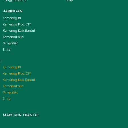
Tanggal Merah
Tutup
JARINGAN
Menu
Kemenag RI
Kemenag Prov. DIY
Kemenag Kab. Bantul
Kemendikbud
Simpatika
Emis
Kemenag RI
Kemenag Prov. DIY
Kemenag Kab. Bantul
Kemendikbud
Simpatika
Emis
MAPS MIN 1 BANTUL