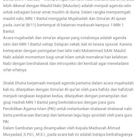
lebih dikenal dengan Maulid Nabi (Muludan) adalah menjadi agenda rutin
untuk sebagian besar umat muslim di dunia. Dalam rangka memperingati
maulid nabi, MIN 1 Bantul menggelar Mujahadah dan Sima’an Al-quran
pada Jum’at (8/11) bertempat di halaman madrasah kampus 1 MIN 1
Bantul.
Acara mujahadah dan sima’an alquran yang notabenya adalah agenda
rutin dari MIN 1 Bantul setiap Selapan sekali, kali ini terasa spesial. Karena
bertepatan dengan peringatan hari lahir nabi Muhammad SAW. Maulid
Nabi adalah momentum bagi umat Islam untuk memaknai hari kelahiran
Nabi dengan bershalawat dan introspeksi diri kembali agar meneladanii
sifat-sifatnya.
Shalat Dhuha berjamaah menjadi agenda pertama dalam acara mujahadah
kali ini, dilanjutkan dengan Sima’an Al-qur’an oleh para hafidz dan hafidzah
menjadi rangkaian kegiatan kedua, dilanjutkan dengan penampilan dari
grup Hadrah MIN 1 Bantul yang berkolaborasi dengan para guru
Pendidikan Agama Islam (PAI) untuk melantunkan shalawat-shalawat nabi.
Serta pembacaan Barzanji dan lantunan lagu-lagu qosidah oleh para guru
PAI.
Dalam Sambutan yang disampaikan oleh Kepala Madrasah Ahmad
Musyadad, S.Pd.I., M.S.I., pada acara kali ini adalah betapa berbahagianya