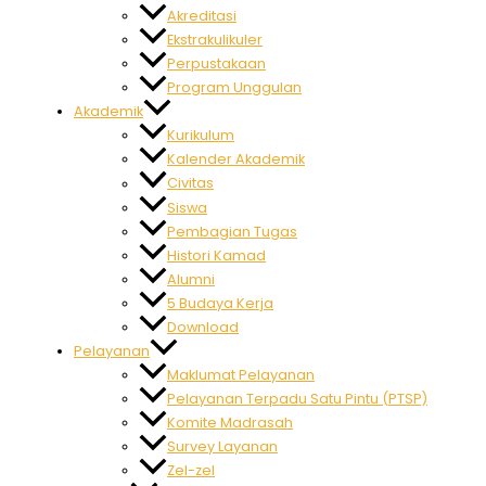
Akreditasi
Ekstrakulikuler
Perpustakaan
Program Unggulan
Akademik
Kurikulum
Kalender Akademik
Civitas
Siswa
Pembagian Tugas
Histori Kamad
Alumni
5 Budaya Kerja
Download
Pelayanan
Maklumat Pelayanan
Pelayanan Terpadu Satu Pintu (PTSP)
Komite Madrasah
Survey Layanan
Zel-zel