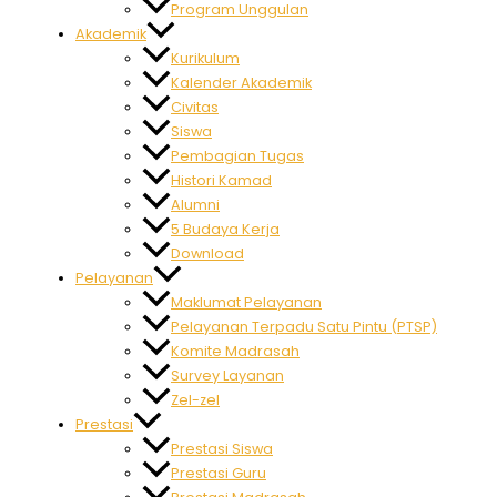
Program Unggulan
Akademik
Kurikulum
Kalender Akademik
Civitas
Siswa
Pembagian Tugas
Histori Kamad
Alumni
5 Budaya Kerja
Download
Pelayanan
Maklumat Pelayanan
Pelayanan Terpadu Satu Pintu (PTSP)
Komite Madrasah
Survey Layanan
Zel-zel
Prestasi
Prestasi Siswa
Prestasi Guru