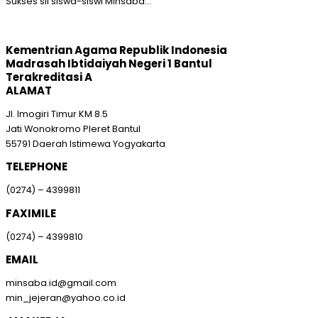
Sukses sll siswa-siswi Minsaba...
Kementrian Agama Republik Indonesia
Madrasah Ibtidaiyah Negeri 1 Bantul
Terakreditasi A
ALAMAT
Jl. Imogiri Timur KM 8.5
Jati Wonokromo Pleret Bantul
55791 Daerah Istimewa Yogyakarta
TELEPHONE
(0274) – 4399811
FAXIMILE
(0274) – 4399810
EMAIL
minsaba.id@gmail.com
min_jejeran@yahoo.co.id