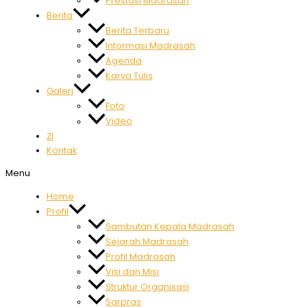
Prestasi Madrasah
Berita
Berita Terbaru
Informasi Madrasah
Agenda
Karya Tulis
Galeri
Foto
Video
ZI
Kontak
Menu
Home
Profil
Sambutan Kepala Madrasah
Sejarah Madrasah
Profil Madrasah
Visi dan Misi
Struktur Organisasi
Sarpras