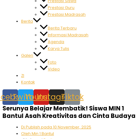
Prestasi Siswa
Prestasi Guru
Prestasi Madrasah
Berita
Berita Terbaru
Informasi Madrasah
Agenda
Karya Tulis
Galeri
Foto
Video
ZI
Kontak
acebook
Twitter
Youtube
Instagram
Tiktok
Serunya Belajar Membatik! Siswa MIN 1
Bantul Asah Kreativitas dan Cinta Budaya
Di Publish pada
10 November, 2025
Oleh
Min 1 Bantul