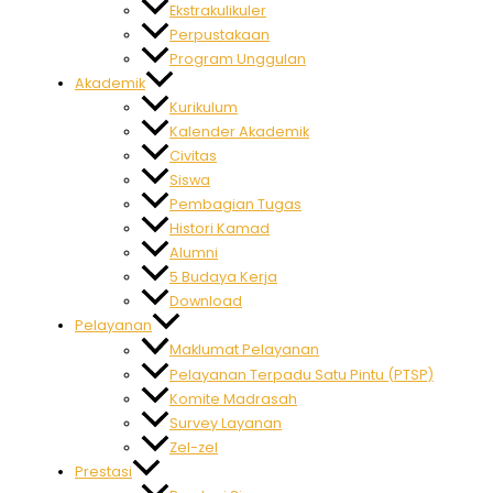
Ekstrakulikuler
Perpustakaan
Program Unggulan
Akademik
Kurikulum
Kalender Akademik
Civitas
Siswa
Pembagian Tugas
Histori Kamad
Alumni
5 Budaya Kerja
Download
Pelayanan
Maklumat Pelayanan
Pelayanan Terpadu Satu Pintu (PTSP)
Komite Madrasah
Survey Layanan
Zel-zel
Prestasi