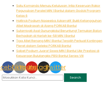
Skip
Type
Name*
Email*
Website
Satu Komando Menuju Kelulusan: Intip Keseruan Rakor
to
here..
Paguyuban Paralel MIN 1 Bantul dalam Godok Program
content
Kelas 6
Hattrick Podium Naqeeba Azkarrafif: Bukti Ketangguhan
Atlet Madrasah di Ajang PORKAB Bantul
Sutarniyati Asal Gunungkidul Beruntung! Temukan Balon
Berhadiah di Harlah ke-58 MIN 1 Bantul
Tiga Atlet Renang MIN 1 Bantul Terpilih Perkuat Kontingen
Pleret dalam Seleksi PORKAB Bantul
Sabet Podium Juara! Siswa MIN 1 Bantul Ukir Prestasi di
Kejuaraan Bulutangkis PBSI Bantul Series VIII
acebook
Tiktok
Youtube
Instagram
Twitter
Search