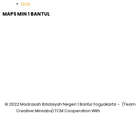
Emis
MAPS MIN 1 BANTUL
© 2022 Madrasah Ibtidaiyah Negeri 1 Bantul Yogyakarta – (Team
Creative Minsaba) TCM Cooperation With
PRASASWO