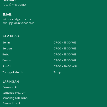
(0274) – 4399810
EMAIL
minsaba.id@gmail.com
min_jejeran@yahoo.co.id
JAM KERJA
Senin
07:00 - 15:30 WIB
Selasa
07:00 - 15:30 WIB
Rabu
07:00 - 15:30 WIB
Kamis
07:00 - 15:30 WIB
Jum'at
07:00 - 16:00 WIB
Tanggal Merah
Tutup
JARINGAN
Menu
Kemenag RI
Kemenag Prov. DIY
Kemenag Kab. Bantul
Kemendikbud