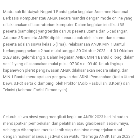
Madrasah Ibtidaiyah Negeri 1 Bantul gelar kegiatan Asesmen Nasional
Berbasis Komputer atau ANBK secara mandiri dengan mode online yang
di laksanakan di laboratorium komputer. Dalam kegiatan ini diikuti 35
peserta (sampling) yang terdiri dari 30 peserta utama dan 5 cadangan,
Adapun 35 peserta ANBK dipilih secara acak oleh sistem dan semua
peserta adalah siswa kelas 5 (lima). Pelaksanaan ANBK MIN 1 Bantul
berlangsung selama 2 hari mulai tanggal 30 Oktober 2023 s.d. 31 Oktober
2023 atau gelombang 3. Dalam kegiatan ANBK MIN 1 Bantul di bagi dalam
sesi 1 yang dilaksanakan mulai pukul 07.30 s.d. 09.40. Untuk lingkup
kapanewon pleret pengawasan ANBK dilaksanakan secara silang, dan
MIN 1 Bantul mendapatkan pengawas dari SDNU Pemanahan (Anita Utami
Dewi, S.Pd) serta didampingi oleh Proktor (Adib Hasbullah, S.Kom) dan
Teknisi (Achmad Fadhil Firmansyah).
Seluruh siswa siswi yang mengikuti kegiatan ANBK 2023 hari ini sudah
mendapatkan pembekalan dan pelatihan atau gladibersih sebelumnya,
sehingga diharapkan mereka lebih siap dan bisa mengerjakan soal
dengan maksimal sesuai jadwal dan waktu. “Semoga ANBK Tahun 2023 ini