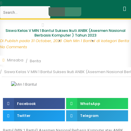
Skip
Search
to
content
Close
Siswa Kelas V MIN 1 Bantul Sukses Ikuti ANBK (Asesmen Nasional
Berbasis Komputer ) Tahun 2023
Di Publish pada
31 October, 2023
Oleh
Min 1 Bantul
di kategori
Berita
No Comments
Minsaba
Berita
Siswa Kelas V MIN 1 Bantul Sukses Ikuti ANBK (Asesmen Nasional B
Facebook
WhatsApp
Twitter
Telegram
Bantul (MIN 1 Bantul) Asesmen Nasional Berbasis Komputer atau ANBK