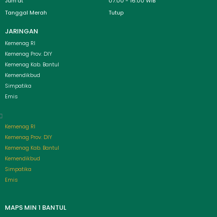
Jum'at
07:00 - 16:00 WIB
Tanggal Merah
Tutup
JARINGAN
Menu
Kemenag RI
Kemenag Prov. DIY
Kemenag Kab. Bantul
Kemendikbud
Simpatika
Emis
Kemenag RI
Kemenag Prov. DIY
Kemenag Kab. Bantul
Kemendikbud
Simpatika
Emis
MAPS MIN 1 BANTUL