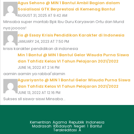
Agus Sehono @ MIN 1 Bantul Ambil Bagian dalam
Sosialisasi GTK Berprestasi di Kemenag Bantul
AUGUST 31, 2025 AT 9:42 AM
Minsaba super mantab Bpk Ibu Guru Karyawan Ortu dan Murid
nya joooos!
rio @ Essay Krisis Pendidikan Karakter di Indonesia
JANUARY 24, 2023 AT 7:50 PM
krisis karakter pendidikan di indonesia
Min 1 Bantul @ MIN 1 Bantul Gelar Wisuda Purna Siswa
dan Tahfidz Kelas VI Tahun Pelajaran 2021/2022
JUNE 14, 2022 AT 2:14 PM
aamiin aamiin ya rabbal'alamin
Agusriyanto @ MIN 1 Bantul Gelar Wisuda Purna Siswa
dan Tahfidz Kelas VI Tahun Pelajaran 2021/2022
JUNE 13, 2022 AT 12:16 PM
Sukses sll siswa-siswi Minsaba...
Kementrian Agama Republik Indonesia
Madrasah Ibtidaiyah Negeri 1 Bantul
Terakreditasi A