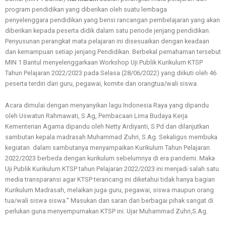
program pendidikan yang diberikan oleh suatu lembaga
penyelenggara pendidikan yang berisi rancangan pembelajaran yang akan
diberikan kepada peserta didik dalam satu periode jenjang pendidikan.
Penyusunan perangkat mata pelajaran ini disesuaikan dengan keadaan
dan kemampuan setiap jenjang Pendidikan. Berbekal pemahaman tersebut
MIN 1 Bantul menyelenggarkaan Workshop Uji Publik Kurikulum KTSP
Tahun Pelajaran 2022/2023 pada Selasa (28/06/2022) yang diikuti oleh 46
peserta terdiri dari guru, pegawai, komite dan orangtua/wali siswa.
Acara dimulai dengan menyanyikan lagu Indonesia Raya yang dipandu
oleh Uswatun Rahmawati, S.Ag, Pembacaan Lima Budaya Kerja
Kementerian Agama dipandu oleh Netty Ardiyanti, S.Pd dan dilanjutkan
sambutan kepala madrasah Muhammad Zuhri, S.Ag. Sekaligus membuka
kegiatan. dalam sambutanya menyampaikan Kurikulum Tahun Pelajaran
2022/2023 berbeda dengan kurikulum sebelumnya di era pandemi. Maka
Uji Publik Kurikulum KTSP tahun Pelajaran 2022/2023 ini menjadi salah satu
media transparansi agar KTSP terancang ini diketahui tidak hanya bagian
Kurikulum Madrasah, melaikan juga guru, pegawai, siswa maupun orang
tua/wali siswa siswa.” Masukan dan saran dari berbagai pihak sangat di
perlukan guna menyempurnakan KTSP ini. Ujar Muhammad Zuhri,S.Ag.