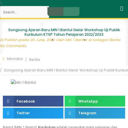
Skip
Search
to
content
Close
Songsong Ajaran Baru MIN 1 Bantul Gelar Workshop Uji Publik
Kurikulum KTSP Tahun Pelajaran 2022/2023
Di Publish pada
29 June, 2022
Oleh
Min 1 Bantul
di kategori
Berita
No Comments
Minsaba
Berita
Songsong Ajaran Baru MIN 1 Bantul Gelar Workshop Uji Publik Kuri
Facebook
WhatsApp
Twitter
Telegram
Bantul (MIN 1 Bantul)
Kurikulum
adalah perangkat mata pelajaran dan