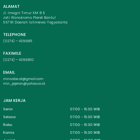
ALAMAT
Jl. Imogiri Timur KM 8.5
Jati Wonokromo Pleret Bantul
55791 Daerah Istimewa Yogyakarta
TELEPHONE
(0274) – 4399811
FAXIMILE
(0274) – 4399810
EMAIL
minsaba.id@gmail.com
min_jejeran@yahoo.co.id
JAM KERJA
Senin
07:00 - 15:30 WIB
Selasa
07:00 - 15:30 WIB
Rabu
07:00 - 15:30 WIB
Kamis
07:00 - 15:30 WIB