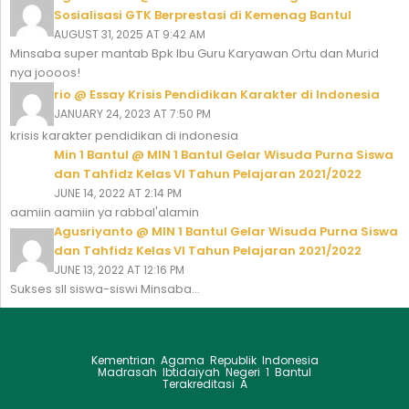
Sosialisasi GTK Berprestasi di Kemenag Bantul
AUGUST 31, 2025 AT 9:42 AM
Minsaba super mantab Bpk Ibu Guru Karyawan Ortu dan Murid
nya joooos!
rio @ Essay Krisis Pendidikan Karakter di Indonesia
JANUARY 24, 2023 AT 7:50 PM
krisis karakter pendidikan di indonesia
Min 1 Bantul @ MIN 1 Bantul Gelar Wisuda Purna Siswa
dan Tahfidz Kelas VI Tahun Pelajaran 2021/2022
JUNE 14, 2022 AT 2:14 PM
aamiin aamiin ya rabbal'alamin
Agusriyanto @ MIN 1 Bantul Gelar Wisuda Purna Siswa
dan Tahfidz Kelas VI Tahun Pelajaran 2021/2022
JUNE 13, 2022 AT 12:16 PM
Sukses sll siswa-siswi Minsaba...
Kementrian Agama Republik Indonesia
Madrasah Ibtidaiyah Negeri 1 Bantul
Terakreditasi A