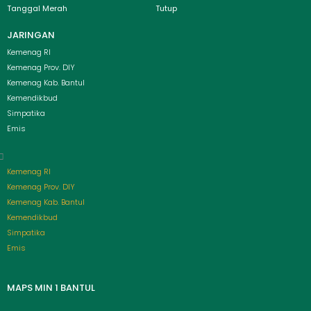
Tanggal Merah
Tutup
JARINGAN
Menu
Kemenag RI
Kemenag Prov. DIY
Kemenag Kab. Bantul
Kemendikbud
Simpatika
Emis
Kemenag RI
Kemenag Prov. DIY
Kemenag Kab. Bantul
Kemendikbud
Simpatika
Emis
MAPS MIN 1 BANTUL