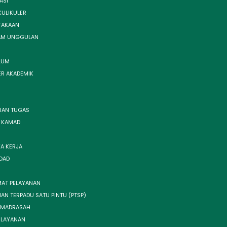
ASI
KULIKULER
TAKAAN
AM UNGGULAN
LUM
ER AKADEMIK
IAN TUGAS
I KAMAD
A KERJA
OAD
AT PELAYANAN
AN TERPADU SATU PINTU (PTSP)
 MADRASAH
 LAYANAN