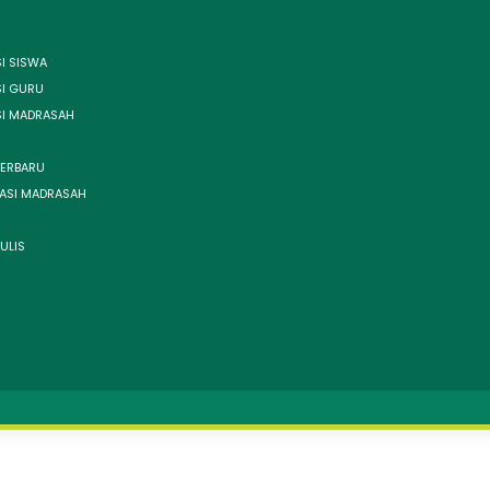
I SISWA
SI GURU
SI MADRASAH
TERBARU
ASI MADRASAH
ULIS