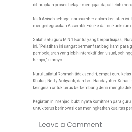
diharapkan proses belajar mengajar dapat lebih menari
Nisfi Anisah sebagai narasumber dalam kegiatan ini. 
mengintegrasikan Assemblr Edu ke dalam kurikulum p
Salah satu guru MIN 1 Bantul yang berpartisipasi, Nuru
ini. “Pelatihan ini sangat bermanfaat bagi kami par
pembelajaran yang lebih interaktif dan visual, sehi
belajar,” ujarnya.
Nurul Lailatul Rohmah tidak sendiri, empat guru kelas 
Khuluq, Netty Ardiyanti, dan Ismi Handayatun. Keha
keinginan untuk terus berkembang demi menghadirkan
Kegiatan ini menjadi bukti nyata komitmen para guru
untuk terus berinovasi dan meningkatkan kualitas pe
Leave a Comment