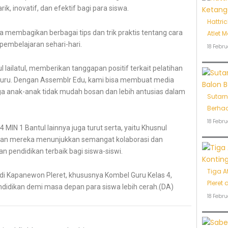
k, inovatif, dan efektif bagi para siswa.
Hattri
Ia membagikan berbagai tips dan trik praktis tentang cara
Atlet 
embelajaran sehari-hari.
18 Febru
l lailatul, memberikan tanggapan positif terkait pelatihan
a guru. Dengan Assemblr Edu, kami bisa membuat media
ngga anak-anak tidak mudah bosan dan lebih antusias dalam
Sutarn
Berhad
18 Febru
4 MIN 1 Bantul lainnya juga turut serta, yaitu Khusnul
diran mereka menunjukkan semangat kolaborasi dan
 pendidikan terbaik bagi siswa-siswi.
Tiga A
 di Kapanewon Pleret, khususnya Kombel Guru Kelas 4,
Pleret
ndidikan demi masa depan para siswa lebih cerah.(DA)
18 Febru