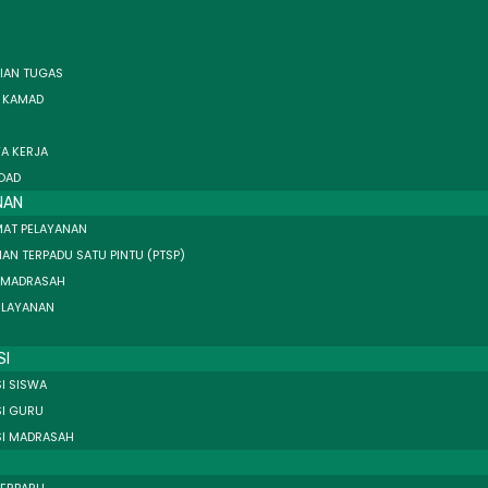
IAN TUGAS
I KAMAD
A KERJA
OAD
NAN
AT PELAYANAN
AN TERPADU SATU PINTU (PTSP)
 MADRASAH
 LAYANAN
SI
I SISWA
SI GURU
SI MADRASAH