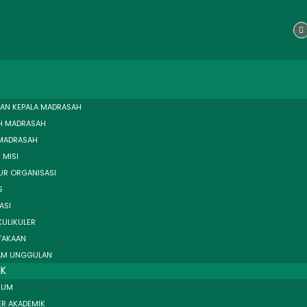
F
a
c
e
b
o
o
k
AN KEPALA MADRASAH
H MADRASAH
 MADRASAH
 MISI
UR ORGANISASI
S
ASI
KULIKULER
TAKAAN
AM UNGGULAN
IK
LUM
ER AKADEMIK