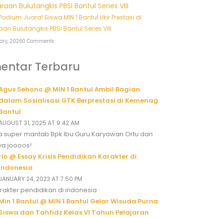
Podium Juara! Siswa MIN 1 Bantul Ukir Prestasi di
aan Bulutangkis PBSI Bantul Series VIII
ary, 2026
0 Comments
entar Terbaru
Agus Sehono @ MIN 1 Bantul Ambil Bagian
dalam Sosialisasi GTK Berprestasi di Kemenag
Bantul
AUGUST 31, 2025 AT 9:42 AM
 super mantab Bpk Ibu Guru Karyawan Ortu dan
ya joooos!
rio @ Essay Krisis Pendidikan Karakter di
Indonesia
JANUARY 24, 2023 AT 7:50 PM
karakter pendidikan di indonesia
Min 1 Bantul @ MIN 1 Bantul Gelar Wisuda Purna
Siswa dan Tahfidz Kelas VI Tahun Pelajaran