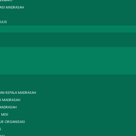
TERBARU
ASI MADRASAH
ULIS
AN KEPALA MADRASAH
H MADRASAH
 MADRASAH
 MISI
UR ORGANISASI
S