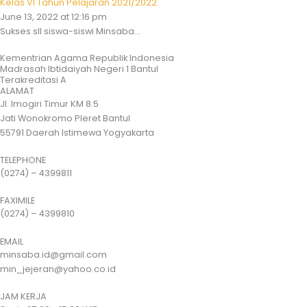
Kelas VI Tahun Pelajaran 2021/2022
June 13, 2022 at 12:16 pm
Sukses sll siswa-siswi Minsaba...
Kementrian Agama Republik Indonesia
Madrasah Ibtidaiyah Negeri 1 Bantul
Terakreditasi A
ALAMAT
Jl. Imogiri Timur KM 8.5
Jati Wonokromo Pleret Bantul
55791 Daerah Istimewa Yogyakarta
TELEPHONE
(0274) – 4399811
FAXIMILE
(0274) – 4399810
EMAIL
minsaba.id@gmail.com
min_jejeran@yahoo.co.id
JAM KERJA