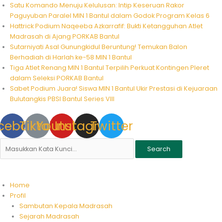
Skip
Satu Komando Menuju Kelulusan: Intip Keseruan Rakor
to
Paguyuban Paralel MIN 1 Bantul dalam Godok Program Kelas 6
content
Hattrick Podium Naqeeba Azkarrafif: Bukti Ketangguhan Atlet
Madrasah di Ajang PORKAB Bantul
Sutarniyati Asal Gunungkidul Beruntung! Temukan Balon
Berhadiah di Harlah ke-58 MIN 1 Bantul
Tiga Atlet Renang MIN 1 Bantul Terpilih Perkuat Kontingen Pleret
dalam Seleksi PORKAB Bantul
Sabet Podium Juara! Siswa MIN 1 Bantul Ukir Prestasi di Kejuaraan
Bulutangkis PBSI Bantul Series VIII
cebook
Tiktok
Youtube
Instagram
Twitter
Search
Home
Profil
Sambutan Kepala Madrasah
Sejarah Madrasah