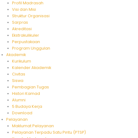
Profil Madrasah
Visi dan Misi
Struktur Organisasi
Sarpras
Akreditasi
Ekstrakulikuler
Perpustakaan
Program Unggulan
Akademik
Kurikulum
Kalender Akademik
Civitas
Siswa
Pembagian Tugas
Histori Kamad
Alumni
5 Budaya Kerja
Download
Pelayanan
Maklumat Pelayanan
Pelayanan Terpadu Satu Pintu (PTSP)