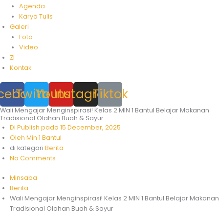
Agenda
Karya Tulis
Galeri
Foto
Video
ZI
Kontak
cebook
Twitter
Youtube
Instagram
Tiktok
Wali Mengajar Menginspirasi! Kelas 2 MIN 1 Bantul Belajar Makanan
Tradisional Olahan Buah & Sayur
Di Publish pada
15 December, 2025
Oleh
Min 1 Bantul
di kategori
Berita
No Comments
Minsaba
Berita
Wali Mengajar Menginspirasi! Kelas 2 MIN 1 Bantul Belajar Makanan
Tradisional Olahan Buah & Sayur